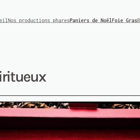
eil
Nos productions phares
Paniers de Noël
Foie Gras
iritueux